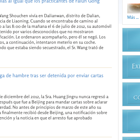
lias al igual que los practicantes de Falun Gong
 Wang Shouchen vivía en Dalianwan, distrito de Dalian,
Más ...
cia de Liaoning. Cuando se encontraba de camino al
o a las 8:00 de la mañana el 6 de julio de 2012, su automóvil
tenido por varios desconocidos que no mostraron
ficación. Le ordenaron acompañarlo, pero él se negó. Los
os, a continuación, intentaron meterlo en su coche.
do que estaba siendo secuestrado, el Sr. Wang trató de
E
X
lga de hambre tras ser detenida por enviar cartas
de diciembre del 2012, la Sra. Huang Jingru nunca regresó a
C
espués que fue a Beijing para mandar cartas sobre aclarar
verdad. No antes de principios de marzo de este año su
a finalmente recibió desde Beijing, una notificación sobre
ención y la noticia en que el arresto fue aprobado