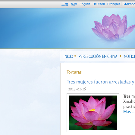
English
Deutsch
Français
Българ
正體
简体
INICIO
PERSECUCIÓN EN CHINA
NOTIC
Torturas
Tres mujeres fueron arrestadas y
2014-01-16
Tres m
Xinzho
practi
Más ...