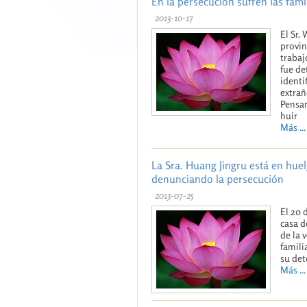
En la persecución sufren las fami
2013-10-17
El Sr.
provin
trabaj
fue de
identi
extrañ
Pensan
huir
Más ...
La Sra. Huang Jingru está en hue
denunciando la persecución
2013-07-25
El 20 
casa d
de la 
famili
su det
Más ...