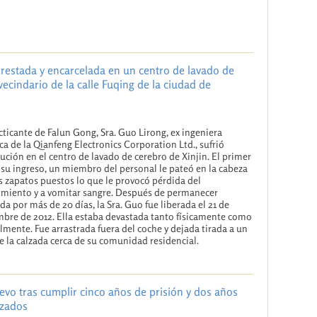
rrestada y encarcelada en un centro de lavado de
vecindario de la calle Fuqing de la ciudad de
cticante de Falun Gong, Sra. Guo Lirong, ex ingeniera
ica de la Qianfeng Electronics Corporation Ltd., sufrió
ución en el centro de lavado de cerebro de Xinjin. El primer
 su ingreso, un miembro del personal le pateó en la cabeza
s zapatos puestos lo que le provocó pérdida del
miento y a vomitar sangre. Después de permanecer
da por más de 20 días, la Sra. Guo fue liberada el 21 de
bre de 2012. Ella estaba devastada tanto físicamente como
mente. Fue arrastrada fuera del coche y dejada tirada a un
e la calzada cerca de su comunidad residencial.
evo tras cumplir cinco años de prisión y dos años
rzados