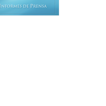
I
P
NFORMES DE
RENSA