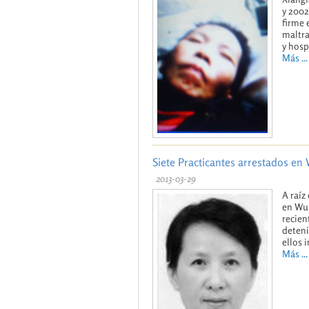
y 2002
firme 
maltra
y hosp
Más ...
Siete Practicantes arrestados en
2013-03-29
A raíz
en Wuh
recien
deteni
ellos 
Más ...