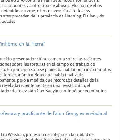
os agotadores y a otro tipo de abusos. Muchos de ellos
 detenidos en 2012, otros en 2011. Casi todos los
cantes proceden de la provincia de Liaoning, Dalian y de
ciudades
infierno en la Tierra"
ocido presentador chino comenta sobre las recientes
ciones sobre las torturas en el campo de trabajo de
ia. En principio sólo se planeaba hablar por cinco minutos
el foro económico Boao que había finalizado
temente, pero a medida que recordaba detalles de la
a revelada recientemente en una revista china, el
tador de televisión Cao Baoyin continuó por 20 minutos
ofesora y practicante de Falun Gong, es enviada al
. Liu Weishan, profesora de colegio en la ciudad de
an, provincia de Hubei, fue arrestada siete veces entre 1999