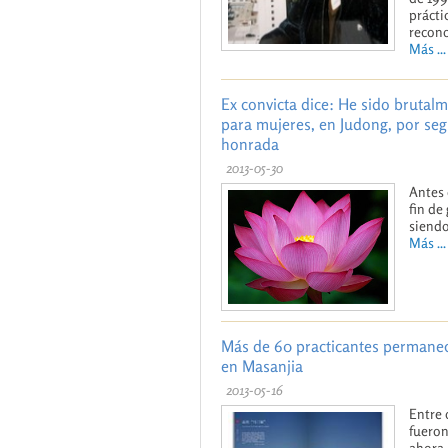
prácti
recono
Más ...
Ex convicta dice: He sido brutal
para mujeres, en Judong, por seg
honrada
2013-05-30
Antes 
fin de
siendo
Más ...
Más de 60 practicantes permanec
en Masanjia
2013-05-16
Entre 
fueron
ahora,