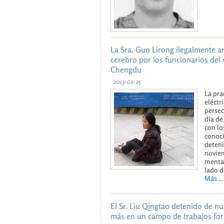
La Sra. Guo Lirong ilegalmente a
cerebro por los funcionarios del 
Chengdu
2013-01-25
La pra
eléctr
persec
día de
con lo
conoci
deteni
noviem
mental
lado d
Más ...
El Sr. Liu Qingtao detenido de nu
más en un campo de trabajos fo