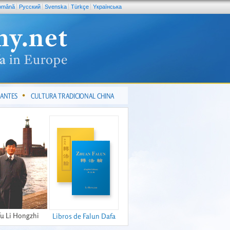
omână
Pусский
Svenska
Türkçe
Yкраїнська
CANTES
CULTURA TRADICIONAL CHINA
fu Li Hongzhi
Libros de Falun Dafa