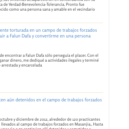
ca de Verdad-Benevolencia-Tolerancia. Pronto fue
cido como una persona sana y amable en el vecindario
mente torturada en un campo de trabajos forzados
uir a Falun Dafa y convertirme en una persona
de encontrar a Falun Dafa sólo perseguía el placer. Con el
 ganar dinero, me dediqué a actividades ilegales y terminé
 arrestada y encarcelada
en aún detenidos en el campo de trabajos forzados
octubre y diciembre de 2012, alrededor de 120 practicantes
 llevados al campo de trabajos forzados en Masanjia,. Hasta
 unos 60 o 70 continúan allí detenidos y sometidos a