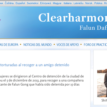
ски
Čeština
Español
Suomeksi
Ελληνικά
Magyar
Italiano
Latviešu
Norsk
Polska
R
IAS DE EUROPA
NOTICIAS DEL MUNDO
VOCES DE APOYO
FORO DE PRACTI
 torturadas al recoger a un amigo detenido
ujeres se dirigieron al Centro de detención de la ciudad de
u el 5 de diciembre de 2013, para recoger a una compañera
cante de Falun Gong que había sido detenida por 15 días
Shi