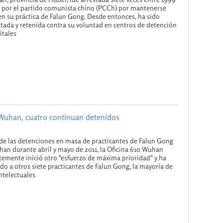
 por el partido comunista chino (PCCh) por mantenerse
en su práctica de Falun Gong. Desde entonces, ha sido
tada y retenida contra su voluntad en centros de detención
itales
 Wuhan, cuatro continuan detenidos
 de las detenciones en masa de practicantes de Falun Gong
an durante abril y mayo de 2011, la Oficina 610 Wuhan
temente inició otro "esfuerzo de máxima prioridad" y ha
do a otros siete practicantes de Falun Gong, la mayoría de
intelectuales