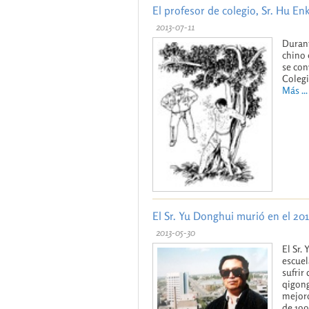
El profesor de colegio, Sr. Hu En
2013-07-11
Durant
chino 
se con
Colegi
Más ...
El Sr. Yu Donghui murió en el 2
2013-05-30
El Sr.
escuel
sufrir
qigong
mejoró
de 199