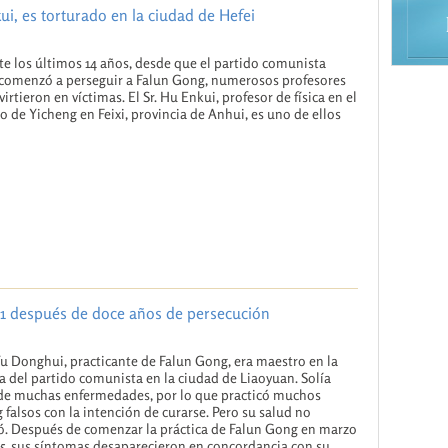
kui, es torturado en la ciudad de Hefei
e los últimos 14 años, desde que el partido comunista
comenzó a perseguir a Falun Gong, numerosos profesores
virtieron en víctimas. El Sr. Hu Enkui, profesor de física en el
o de Yicheng en Feixi, provincia de Anhui, es uno de ellos
011 después de doce años de persecución
 Yu Donghui, practicante de Falun Gong, era maestro en la
a del partido comunista en la ciudad de Liaoyuan. Solía
 de muchas enfermedades, por lo que practicó muchos
 falsos con la intención de curarse. Pero su salud no
. Después de comenzar la práctica de Falun Gong en marzo
5, sus síntomas desaparecieron en concordancia con su