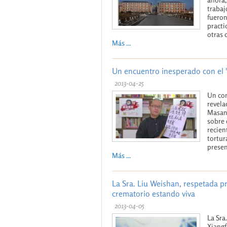
trabaj
fueron
practi
otras 
Más ...
Un encuentro inesperado con el "
2013-04-25
Un con
revela
Masanj
sobre 
recien
tortur
presen
Más ...
La Sra. Liu Weishan, respetada pr
crematorio estando viva
2013-04-05
La Sra
Xiangf