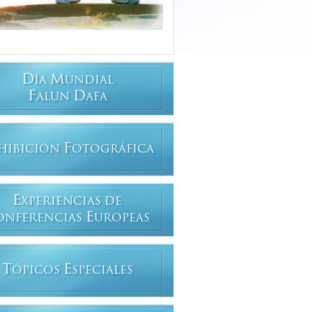
D
M
ÍA
UNDIAL
F
D
ALUN
AFA
F
HIBICIÓN
OTOGRÁFICA
E
XPERIENCIAS DE
E
ONFERENCIAS
UROPEAS
T
E
ÓPICOS
SPECIALES