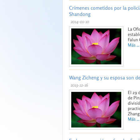
Crímenes cometidos por la policí
Shandong
2014-01-10
La Ofi
establ
Falun
Más ...
Wang Zicheng y su esposa son de
2013-12-16
El 29 
de Pin
divisi
practi
Zhang
Más ...